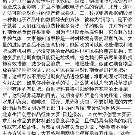
据，并且不需要特殊软件或技能。但是，物理销毁可能会对环
境造成负面影响，并且不能回收电子产品的资源。此外，这种
方法可能会对企业的资产造成损失。二、数据销毁数据销毁是
一种将电子产品中的数据除去的方法，被称为“清除”。是下馆
子就餐，人们往往会浪费掉很多食物。节约粮食，并对扔掉的
过期食品负责任很重要，因为当过期食品腐烂时，它会释放出
甲烷气体，大家都知道甲烷是一种对环境有害的温室气体。大
量的过期的食品不应随意扔掉，能回收的可以回收处理或和堆
肥成有机材料，还没变质的食品或许也可以捐给慈善机构，其
他变质的过期食物只能扔进垃圾桶。总之我们应该尽量采取措
施有效措施，减少食品浪费。一、堆肥处理。假如过期食物品
放在家里堆肥的话，那么可以在家中对过期食品进行堆肥处
理，这样可以不用把过期食品扔进垃圾桶，堆肥处理对环境是
有好处的，如果你种养花草的话，那么就可以为您的花草提供
一些有用的有机肥。自制肥料将将可以给种养花草的土壤施
肥，达到滋养花草的目的。过期食品堆肥适合食物残渣，例如
水果和蔬菜、咖啡渣、蛋壳、果壳和茶包，不要以堆肥的方式
处理由首都文明办等五部门主办的首届“变废炫宝网络秀——
北京生活创意作品征集大赛”日起报名。 本次生活创意大赛要
求所有作品的原材料必须是废弃物品，且作品具有较高的实用
性或艺术欣赏性。首都文明办有关负责人说，“参赛者不用向
主办方送交实物，大赛将利用网络全程展示参赛作品。”这样