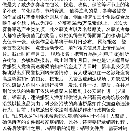
做是为了减少参赛者在包装、投递、收集、保管等环节上的诸
多不便，简化程序、节约资源。 值得注意的是，参赛者提交
的作品照片需要用张分别从平面、侧面和俯拍三个角度综合反
映作品全貌，格式为JPG，分辨率6&#;(万像素)以上。 此次大
赛将评选产生类奖项、共名获奖者以及名鼓励奖。名获奖者每
人都将获得价值元的奖品，鼓励奖得主可得面额元的移动电话
充值卡一张。获奖作品名单将于年月日公布。 网络报名：登
录首都文明网，点击活动专栏，填写相关信息并上传作品照
片。截止时间年月日。 现场报名：携带作品照片(电子版)到所
在街道、乡镇妇联报名。截止时间年月日。件也是让人瞠目结
舌嫌疑人竟将高速桥梁的扣件给盗走了月日时，新丰县公安局
梅坑派出所民警接到转来警情称，有人现场抓住一名涉嫌盗窃
高速桥梁扣件的妇女。接报后，民警迅速到达现场，并依法对
违法嫌疑人临时小店进行搜查，发现扣件一批。随后，在县局
刑侦大队的协助下依法将嫌疑人传唤到县公安局作进一步调
查。经审讯，违法嫌疑人潘某娣供述其在韶新高速梅坑段公路
沿线以捡废品为由，对公路沿线的高速桥梁扣件实施盗窃违法
行为。目前，梅坑派出所依法对潘某娣作出行政拘留处
罚。“山穷水尽”可寻求帮助违法犯罪的事可干不得！人监督，
确保所有的文件都被彻底销毁。此外，还需要记录销毁过程，
以备后续审计之用。. 销毁后的清理：销毁文件后，需要对销