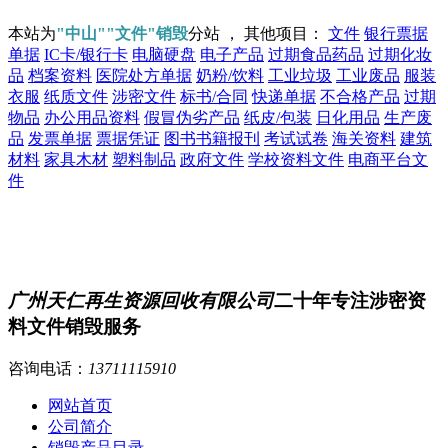
本站为
"中山""文件"销毁
分站 ， 其他项目：
文件
银行票据
单据
IC卡/银行卡
电脑硬盘
电子产品
过期食品药品
过期化妆
品
档案资料
医院处方单据
奶粉/饮料
工业垃圾
工业废品
服装
衣服
纸质文件
涉密文件
标书/合同
快递单据
不合格产品
过期
物品
办公用品资料
假冒伪劣产品
纸皮/包装
日化用品
生产废
品
发票单据
票据凭证
图书书籍报刊
考试试卷
海关资料
建筑
材料
家具木材
塑料制品
政府文件
学校资料文件
电商平台文
件
广州天仁再生资源回收有限公司
二十年专注涉密资
料文件销毁服务
咨询电话：
13711115910
网站首页
公司简介
销毁产品目录