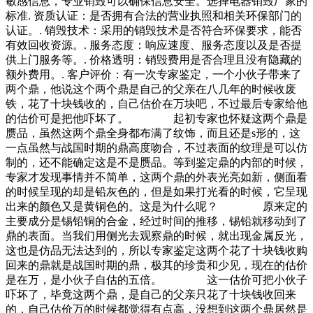
敏感信息，专业销毁可以确保信息安全。选择电器销毁厂家的
标准. 资质认证：是否拥有合法的营业执照和相关环保部门的
认证。. 销毁技术：采用的销毁技术是否符合环保要求，能否
有效回收资源。. 服务态度：响应速度、服务态度以及是否提
供上门服务等。. 价格透明：销毁费用是否合理且没有隐藏的
额外费用。. 客户评价：有一次专家鉴定，一个小伙子带来了
两个鼎，他说这个两个鼎是自己的父亲在八几年的时候收废
铁，花了十块钱收的，自己估价在万块吧，不过最后专家给他
的估价可是把他吓坏了。 起初专家也怀疑这两个鼎是
赝品，虽然这两个鼎全身都布满了纹饰，而且还是s形的，这
一点虽然与战国时期的鼎高度吻合，不过表面的纹理是可以仿
制的，还不能确定这是不是赝品。等到鉴定鼎的内部的时候，
专家才发现事情并不简单，这两个鼎的外表光亮如新，侧面看
的时候呈现的却是铅灰色的，但是如果打光看的时候，它呈现
出来的颜色又是黄铜色的。这是为什么呢？ 原来定的
主要成分是锡铅铜的合金，经过时间的推移，锡铅就移动到了
鼎的表面。当我们用侧光去观察鼎的时候，就出现金属反光，
这也是仿品无法达到的，所以专家鉴定这两个花了十块钱收购
回来的鼎就是战国时期的鼎，极其的珍贵和少见，现在的估价
是在万，是小伙子自估的五倍。 这一估价可把小伙子
吓坏了，毕竟这两个鼎，是自己的父亲只花了十块钱收回来
的，自己估价万的时候都觉得有点高，没想到这两个鼎居然是