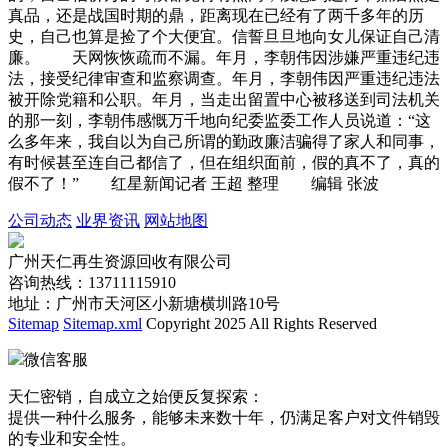
真品，还是战国时期的鼎，距离现在已经有了两千多年的历
史，自己也算是捡了个大便宜。信誓旦旦地向女儿保证自己清
廉。 天网恢恢疏而不漏。年月，李朝伟因涉嫌严重违纪违
法，接受纪律审查和监察调查。年月，李朝伟因严重违纪违法
被开除党籍和公职。年月，当走出留置中心被移送到司法机关
的那一刻，李朝伟感慨万千地向纪委监委工作人员说道：“这
么多年来，我自以为自己所谓的勤政廉洁骗得了家人和同事，
有时候甚至连自己都信了，但在组织面前，假的真不了，真的
假不了！” 红星新闻记者 王超 整理 编辑 张波
公司动态
业界资讯
网站地图
广州天仁再生资源回收有限公司
咨询热线：13711115910
地址：广州市天河区小新塘横圳路10号
Sitemap
Sitemap.xml
Copyright 2025 All Rights Reserved
微信客服
天仁密销，自成立之始便反复探索：
提供一种什么服务，能够未来数十年，仍满足客户对文件销毁
的专业和安全性。