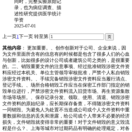
同时，完整实验原始记
录，也为病症调查、描
述性研究提供医学统计
学资
2025-07-01
上一页
1
下一页
转至第
其他内容
： 更加重要。、创作创新对于公司、企业来说，因
为文件里面所含有的信息有的时候都是包含了很多人们的心血
与创新，比如很多的设计公司或者建筑公司之类的，是很重要
的。二、销毁重要文件的注意事项、经过批准销毁涉密文件资
料应经过本机关、单位主管领导审核批准，严禁个人私自销毁
涉密文件资料。、手续完备销毁涉密文件资料应当履行清点、
登记手续。、场所合格销毁工作应当在保密工作部门指定的销
毁单位进行，严禁涉密文件资料流入旧货市场、再生资源集散
市场等场所。、保存记录分发、领取、使用、清退、销毁涉密
文件资料的原始纪录，应长期保存备查，不得随涉密文件资料
一同销毁。为避免人为处置不当造成公司或个人文件资料中重
要数据和信息的丢失和泄露，给公司或个人带来不必要的经济
损失，文件销毁就变得非常的重要！对于文件销毁的意义毁流
程是什么？、上海等城市对过期药品有明确的处理规定，对各