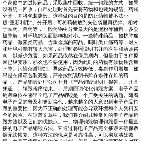
个家庭中的过期药品，采取集中回收、统一销毁的方式。如果
没有统一回收，自己处理时首先要将药物和包装如锡箔、药袋
分开，并将包装撕毁。这样做的目的是防止药物被不法小
贩“重新利用”。分开后，可将药物放到夹链袋里再扔掉。相对
于农药、兽药等，一般药物中分量最大的是淀粉等辅料，多会
被降解，对环境的负面影响相对小。一些特殊药品，如抗肿瘤
药品、激素类药品、含重金属的药品、吗啡类止痛药等，对人
和环境可能有较大危害，处理时参照说明书并向医生和药师咨
询，以减少危害。如果药品依然在保质期内，但是由于各种原
因已经变质，那么也不要使用，因为此时的药物有效物质含量
下降、污染杂质增加、导致药品疗效降低，毒副作用增加。如
果是在保证包装完整，严格按照说明书贮存条件存贮的药
品，、产品销毁处理公司开具《产品销毁证明》报告。、开具
凭证。、销毁程序结束。、后期回访优化销毁方案。电子产品
销毁单位在哪里？电子产品销毁是一个广受关注的话题。随着
电子产品的普及和更新换代，越来越多的人意识到电子产品销
毁的重要性，因为不正确的处理可能会导致环境和个人资料安
全的风险。在这篇文章中，我们将介绍几种常见的电子产品销
毁方法以及它们的优缺点。一、物理销毁物理销毁是一种最直
接的电子产品销毁方法。它通过将电子产品完全摧毁来确保数
据无法恢复。这种方法的优点是可靠性高，可以彻底清除数