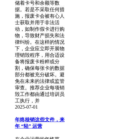
储着卡号和余额等数
据。若是不采取任何措
施，报废卡会被有心人
士获取并用于非法活
动，如制作假卡进行购
物，导致财产损失和法
律纠纷。在这样的情况
下，企业应立即开展物
理销毁程序，用合适设
备将报废卡粉粹或分
割，确保每张卡的数据
部分都被充分破坏。避
免在未来的法律或监管
审查。推荐企业每项销
毁工作都由通过培训员
工执行，并
2025-07-01
年终核销这些文件，来
年 “轻” 运营