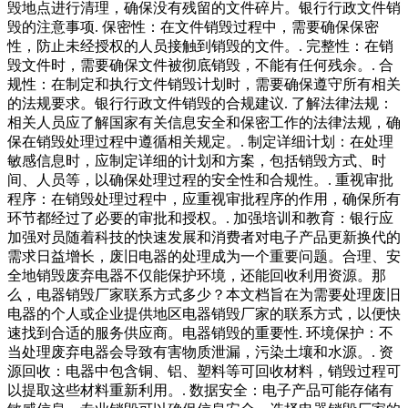
毁地点进行清理，确保没有残留的文件碎片。银行行政文件销
毁的注意事项. 保密性：在文件销毁过程中，需要确保保密
性，防止未经授权的人员接触到销毁的文件。. 完整性：在销
毁文件时，需要确保文件被彻底销毁，不能有任何残余。. 合
规性：在制定和执行文件销毁计划时，需要确保遵守所有相关
的法规要求。银行行政文件销毁的合规建议. 了解法律法规：
相关人员应了解国家有关信息安全和保密工作的法律法规，确
保在销毁处理过程中遵循相关规定。. 制定详细计划：在处理
敏感信息时，应制定详细的计划和方案，包括销毁方式、时
间、人员等，以确保处理过程的安全性和合规性。. 重视审批
程序：在销毁处理过程中，应重视审批程序的作用，确保所有
环节都经过了必要的审批和授权。. 加强培训和教育：银行应
加强对员随着科技的快速发展和消费者对电子产品更新换代的
需求日益增长，废旧电器的处理成为一个重要问题。合理、安
全地销毁废弃电器不仅能保护环境，还能回收利用资源。那
么，电器销毁厂家联系方式多少？本文档旨在为需要处理废旧
电器的个人或企业提供地区电器销毁厂家的联系方式，以便快
速找到合适的服务供应商。电器销毁的重要性. 环境保护：不
当处理废弃电器会导致有害物质泄漏，污染土壤和水源。. 资
源回收：电器中包含铜、铝、塑料等可回收材料，销毁过程可
以提取这些材料重新利用。. 数据安全：电子产品可能存储有