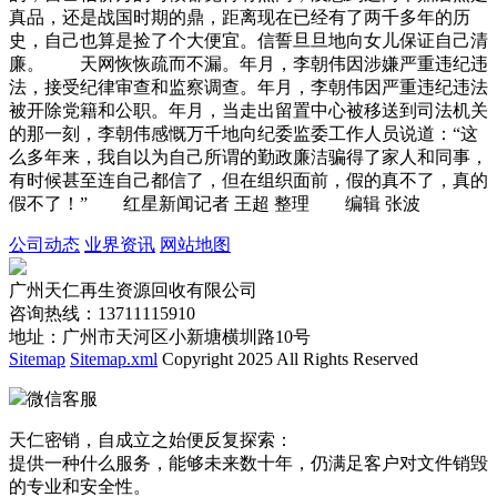
真品，还是战国时期的鼎，距离现在已经有了两千多年的历
史，自己也算是捡了个大便宜。信誓旦旦地向女儿保证自己清
廉。 天网恢恢疏而不漏。年月，李朝伟因涉嫌严重违纪违
法，接受纪律审查和监察调查。年月，李朝伟因严重违纪违法
被开除党籍和公职。年月，当走出留置中心被移送到司法机关
的那一刻，李朝伟感慨万千地向纪委监委工作人员说道：“这
么多年来，我自以为自己所谓的勤政廉洁骗得了家人和同事，
有时候甚至连自己都信了，但在组织面前，假的真不了，真的
假不了！” 红星新闻记者 王超 整理 编辑 张波
公司动态
业界资讯
网站地图
广州天仁再生资源回收有限公司
咨询热线：13711115910
地址：广州市天河区小新塘横圳路10号
Sitemap
Sitemap.xml
Copyright 2025 All Rights Reserved
微信客服
天仁密销，自成立之始便反复探索：
提供一种什么服务，能够未来数十年，仍满足客户对文件销毁
的专业和安全性。