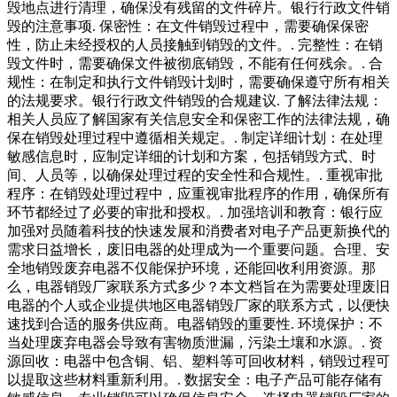
毁地点进行清理，确保没有残留的文件碎片。银行行政文件销
毁的注意事项. 保密性：在文件销毁过程中，需要确保保密
性，防止未经授权的人员接触到销毁的文件。. 完整性：在销
毁文件时，需要确保文件被彻底销毁，不能有任何残余。. 合
规性：在制定和执行文件销毁计划时，需要确保遵守所有相关
的法规要求。银行行政文件销毁的合规建议. 了解法律法规：
相关人员应了解国家有关信息安全和保密工作的法律法规，确
保在销毁处理过程中遵循相关规定。. 制定详细计划：在处理
敏感信息时，应制定详细的计划和方案，包括销毁方式、时
间、人员等，以确保处理过程的安全性和合规性。. 重视审批
程序：在销毁处理过程中，应重视审批程序的作用，确保所有
环节都经过了必要的审批和授权。. 加强培训和教育：银行应
加强对员随着科技的快速发展和消费者对电子产品更新换代的
需求日益增长，废旧电器的处理成为一个重要问题。合理、安
全地销毁废弃电器不仅能保护环境，还能回收利用资源。那
么，电器销毁厂家联系方式多少？本文档旨在为需要处理废旧
电器的个人或企业提供地区电器销毁厂家的联系方式，以便快
速找到合适的服务供应商。电器销毁的重要性. 环境保护：不
当处理废弃电器会导致有害物质泄漏，污染土壤和水源。. 资
源回收：电器中包含铜、铝、塑料等可回收材料，销毁过程可
以提取这些材料重新利用。. 数据安全：电子产品可能存储有