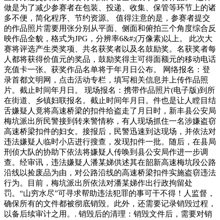
做是为了减少参赛者在包装、投递、收集、保管等环节上的诸
多不便，简化程序、节约资源。 值得注意的是，参赛者提交
的作品照片需要用张分别从平面、侧面和俯拍三个角度综合反
映作品全貌，格式为JPG，分辨率6&#;(万像素)以上。 此次大
赛将评选产生类奖项、共名获奖者以及名鼓励奖。名获奖者每
人都将获得价值元的奖品，鼓励奖得主可得面额元的移动电话
充值卡一张。获奖作品名单将于年月日公布。 网络报名：登
录首都文明网，点击活动专栏，填写相关信息并上传作品照
片。截止时间年月日。 现场报名：携带作品照片(电子版)到所
在街道、乡镇妇联报名。截止时间年月日。件也是让人瞠目结
舌嫌疑人竟将高速桥梁的扣件给盗走了月日时，新丰县公安局
梅坑派出所民警接到转来警情称，有人现场抓住一名涉嫌盗窃
高速桥梁扣件的妇女。接报后，民警迅速到达现场，并依法对
违法嫌疑人临时小店进行搜查，发现扣件一批。随后，在县局
刑侦大队的协助下依法将嫌疑人传唤到县公安局作进一步调
查。经审讯，违法嫌疑人潘某娣供述其在韶新高速梅坑段公路
沿线以捡废品为由，对公路沿线的高速桥梁扣件实施盗窃违法
行为。目前，梅坑派出所依法对潘某娣作出行政拘留处
罚。“山穷水尽”可寻求帮助违法犯罪的事可干不得！人监督，
确保所有的文件都被彻底销毁。此外，还需要记录销毁过程，
以备后续审计之用。. 销毁后的清理：销毁文件后，需要对销