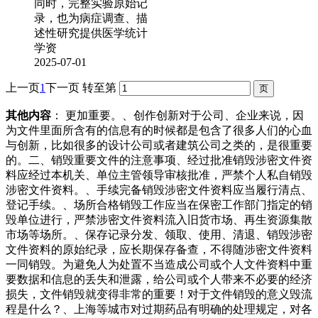
同时，完整实验原始记
录，也为病症调查、描
述性研究提供医学统计
学资
2025-07-01
上一页
1
下一页
转至第
其他内容
： 更加重要。、创作创新对于公司、企业来说，因
为文件里面所含有的信息有的时候都是包含了很多人们的心血
与创新，比如很多的设计公司或者建筑公司之类的，是很重要
的。二、销毁重要文件的注意事项、经过批准销毁涉密文件资
料应经过本机关、单位主管领导审核批准，严禁个人私自销毁
涉密文件资料。、手续完备销毁涉密文件资料应当履行清点、
登记手续。、场所合格销毁工作应当在保密工作部门指定的销
毁单位进行，严禁涉密文件资料流入旧货市场、再生资源集散
市场等场所。、保存记录分发、领取、使用、清退、销毁涉密
文件资料的原始纪录，应长期保存备查，不得随涉密文件资料
一同销毁。为避免人为处置不当造成公司或个人文件资料中重
要数据和信息的丢失和泄露，给公司或个人带来不必要的经济
损失，文件销毁就变得非常的重要！对于文件销毁的意义毁流
程是什么？、上海等城市对过期药品有明确的处理规定，对各