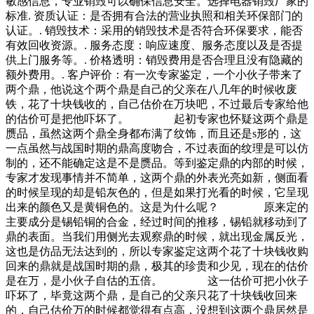
敏感信息，专业销毁可以确保信息安全。选择电器销毁厂家的
标准. 资质认证：是否拥有合法的营业执照和相关环保部门的
认证。. 销毁技术：采用的销毁技术是否符合环保要求，能否
有效回收资源。. 服务态度：响应速度、服务态度以及是否提
供上门服务等。. 价格透明：销毁费用是否合理且没有隐藏的
额外费用。. 客户评价：有一次专家鉴定，一个小伙子带来了
两个鼎，他说这个两个鼎是自己的父亲在八几年的时候收废
铁，花了十块钱收的，自己估价在万块吧，不过最后专家给他
的估价可是把他吓坏了。 起初专家也怀疑这两个鼎是
赝品，虽然这两个鼎全身都布满了纹饰，而且还是s形的，这
一点虽然与战国时期的鼎高度吻合，不过表面的纹理是可以仿
制的，还不能确定这是不是赝品。等到鉴定鼎的内部的时候，
专家才发现事情并不简单，这两个鼎的外表光亮如新，侧面看
的时候呈现的却是铅灰色的，但是如果打光看的时候，它呈现
出来的颜色又是黄铜色的。这是为什么呢？ 原来定的
主要成分是锡铅铜的合金，经过时间的推移，锡铅就移动到了
鼎的表面。当我们用侧光去观察鼎的时候，就出现金属反光，
这也是仿品无法达到的，所以专家鉴定这两个花了十块钱收购
回来的鼎就是战国时期的鼎，极其的珍贵和少见，现在的估价
是在万，是小伙子自估的五倍。 这一估价可把小伙子
吓坏了，毕竟这两个鼎，是自己的父亲只花了十块钱收回来
的，自己估价万的时候都觉得有点高，没想到这两个鼎居然是