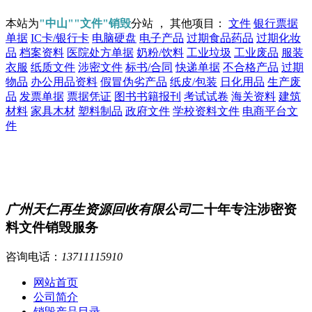
本站为
"中山""文件"销毁
分站 ， 其他项目：
文件
银行票据
单据
IC卡/银行卡
电脑硬盘
电子产品
过期食品药品
过期化妆
品
档案资料
医院处方单据
奶粉/饮料
工业垃圾
工业废品
服装
衣服
纸质文件
涉密文件
标书/合同
快递单据
不合格产品
过期
物品
办公用品资料
假冒伪劣产品
纸皮/包装
日化用品
生产废
品
发票单据
票据凭证
图书书籍报刊
考试试卷
海关资料
建筑
材料
家具木材
塑料制品
政府文件
学校资料文件
电商平台文
件
广州天仁再生资源回收有限公司
二十年专注涉密资
料文件销毁服务
咨询电话：
13711115910
网站首页
公司简介
销毁产品目录