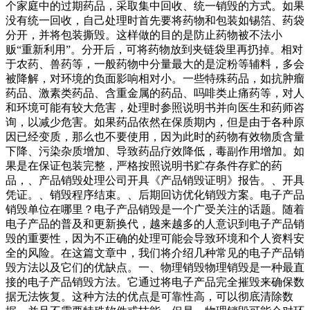
个家庭中的过期药品，采取集中回收、统一销毁的方式。如果
没有统一回收，自己处理时首先要将药物和包装如锡箔、药袋
分开，并将包装撕毁。这样做的目的是防止药物被不法小
贩“重新利用”。分开后，可将药物放到夹链袋里再扔掉。相对
于农药、兽药等，一般药物中分量最大的是淀粉等辅料，多会
被降解，对环境的负面影响相对小。一些特殊药品，如抗肿瘤
药品、激素类药品、含重金属的药品、吗啡类止痛药等，对人
和环境可能有较大危害，处理时参照说明书并向医生和药师咨
询，以减少危害。如果药品依然在保质期内，但是由于各种原
因已经变质，那么也不要使用，因为此时的药物有效物质含量
下降、污染杂质增加、导致药品疗效降低，毒副作用增加。如
果是在保证包装完整，严格按照说明书贮存条件存贮的药
品，、产品销毁处理公司开具《产品销毁证明》报告。、开具
凭证。、销毁程序结束。、后期回访优化销毁方案。电子产品
销毁单位在哪里？电子产品销毁是一个广受关注的话题。随着
电子产品的普及和更新换代，越来越多的人意识到电子产品销
毁的重要性，因为不正确的处理可能会导致环境和个人资料安
全的风险。在这篇文章中，我们将介绍几种常见的电子产品销
毁方法以及它们的优缺点。一、物理销毁物理销毁是一种最直
接的电子产品销毁方法。它通过将电子产品完全摧毁来确保数
据无法恢复。这种方法的优点是可靠性高，可以彻底清除数