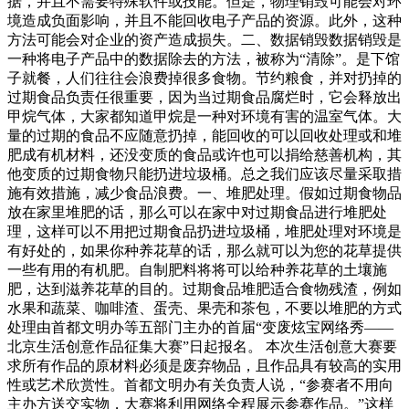
据，并且不需要特殊软件或技能。但是，物理销毁可能会对环
境造成负面影响，并且不能回收电子产品的资源。此外，这种
方法可能会对企业的资产造成损失。二、数据销毁数据销毁是
一种将电子产品中的数据除去的方法，被称为“清除”。是下馆
子就餐，人们往往会浪费掉很多食物。节约粮食，并对扔掉的
过期食品负责任很重要，因为当过期食品腐烂时，它会释放出
甲烷气体，大家都知道甲烷是一种对环境有害的温室气体。大
量的过期的食品不应随意扔掉，能回收的可以回收处理或和堆
肥成有机材料，还没变质的食品或许也可以捐给慈善机构，其
他变质的过期食物只能扔进垃圾桶。总之我们应该尽量采取措
施有效措施，减少食品浪费。一、堆肥处理。假如过期食物品
放在家里堆肥的话，那么可以在家中对过期食品进行堆肥处
理，这样可以不用把过期食品扔进垃圾桶，堆肥处理对环境是
有好处的，如果你种养花草的话，那么就可以为您的花草提供
一些有用的有机肥。自制肥料将将可以给种养花草的土壤施
肥，达到滋养花草的目的。过期食品堆肥适合食物残渣，例如
水果和蔬菜、咖啡渣、蛋壳、果壳和茶包，不要以堆肥的方式
处理由首都文明办等五部门主办的首届“变废炫宝网络秀——
北京生活创意作品征集大赛”日起报名。 本次生活创意大赛要
求所有作品的原材料必须是废弃物品，且作品具有较高的实用
性或艺术欣赏性。首都文明办有关负责人说，“参赛者不用向
主办方送交实物，大赛将利用网络全程展示参赛作品。”这样