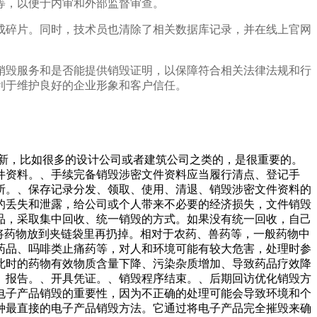
等，以便于内审和外部监督审查。
成碎片。同时，技术员也清除了相关数据库记录，并在线上官网
销毁服务和是否能提供销毁证明，以保障符合相关法律法规和行
利于维护良好的企业形象和客户信任。
创新，比如很多的设计公司或者建筑公司之类的，是很重要的。
件资料。、手续完备销毁涉密文件资料应当履行清点、登记手
所。、保存记录分发、领取、使用、清退、销毁涉密文件资料的
的丢失和泄露，给公司或个人带来不必要的经济损失，文件销毁
品，采取集中回收、统一销毁的方式。如果没有统一回收，自己
将药物放到夹链袋里再扔掉。相对于农药、兽药等，一般药物中
药品、吗啡类止痛药等，对人和环境可能有较大危害，处理时参
此时的药物有效物质含量下降、污染杂质增加、导致药品疗效降
》报告。、开具凭证。、销毁程序结束。、后期回访优化销毁方
电子产品销毁的重要性，因为不正确的处理可能会导致环境和个
种最直接的电子产品销毁方法。它通过将电子产品完全摧毁来确