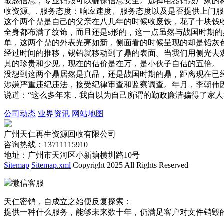
敏感信息，专业销毁可以确保信息安全。选择电器销毁厂家的标
收资源。. 服务态度：响应速度、服务态度以及是否提供上门服
这个两个鼎是自己的父亲在八几年的时候收废铁，花了十块
全身都布满了纹饰，而且还是s形的，这一点虽然与战国时期
单，这两个鼎的外表光亮如新，侧面看的时候呈现的却是铅
经过时间的推移，锡铅就移动到了鼎的表面。当我们用侧光去
其的珍贵和少见，现在的估价是在万，是小伙子自估的五倍
没想到这两个鼎居然是真品，还是战国时期的鼎，距离现在已
涉嫌严重违纪违法，接受纪律审查和监察调查。年月，李朝伟
说道：“这么多年来，我自以为自己所谓的勤政廉洁骗得了家
公司动态
业界资讯
网站地图
广州天仁再生资源回收有限公司
咨询热线：13711115910
地址：广州市天河区小新塘横圳路10号
Sitemap
Sitemap.xml
Copyright 2025 All Rights Reserved
微信客服
天仁密销，自成立之始便反复探索：
提供一种什么服务，能够未来数十年，仍满足客户对文件销毁