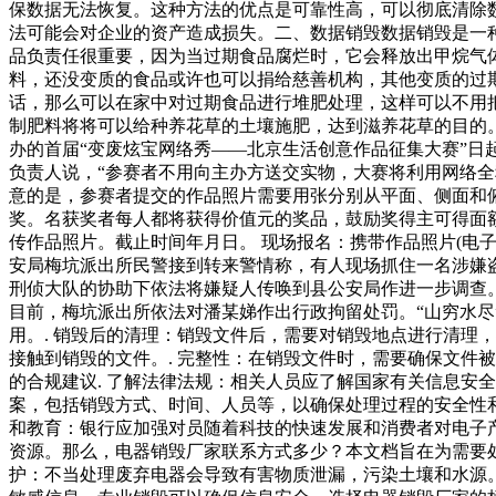
保数据无法恢复。这种方法的优点是可靠性高，可以彻底清除
法可能会对企业的资产造成损失。二、数据销毁数据销毁是一
品负责任很重要，因为当过期食品腐烂时，它会释放出甲烷气
料，还没变质的食品或许也可以捐给慈善机构，其他变质的过
话，那么可以在家中对过期食品进行堆肥处理，这样可以不用
制肥料将将可以给种养花草的土壤施肥，达到滋养花草的目的
办的首届“变废炫宝网络秀——北京生活创意作品征集大赛”日
负责人说，“参赛者不用向主办方送交实物，大赛将利用网络全
意的是，参赛者提交的作品照片需要用张分别从平面、侧面和俯拍
奖。名获奖者每人都将获得价值元的奖品，鼓励奖得主可得面
传作品照片。截止时间年月日。 现场报名：携带作品照片(电
安局梅坑派出所民警接到转来警情称，有人现场抓住一名涉嫌
刑侦大队的协助下依法将嫌疑人传唤到县公安局作进一步调查
目前，梅坑派出所依法对潘某娣作出行政拘留处罚。“山穷水
用。. 销毁后的清理：销毁文件后，需要对销毁地点进行清理
接触到销毁的文件。. 完整性：在销毁文件时，需要确保文件
的合规建议. 了解法律法规：相关人员应了解国家有关信息安
案，包括销毁方式、时间、人员等，以确保处理过程的安全性和
和教育：银行应加强对员随着科技的快速发展和消费者对电子
资源。那么，电器销毁厂家联系方式多少？本文档旨在为需要处
护：不当处理废弃电器会导致有害物质泄漏，污染土壤和水源。