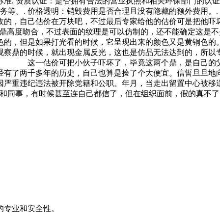
准. 资质认证：是否拥有合法的营业执照和相关环保部门的认证
务等。. 价格透明：销毁费用是否合理且没有隐藏的额外费用。
钱收的，自己估价在万块吧，不过最后专家给他的估价可是把
的鼎高度吻合，不过表面的纹理是可以仿制的，还不能确定这是
灰色的，但是如果打光看的时候，它呈现出来的颜色又是黄铜
观察鼎的时候，就出现金属反光，这也是仿品无法达到的，所以
。 这一估价可把小伙子吓坏了，毕竟这两个鼎，是自己的父
经有了两千多年的历史，自己也算是捡了个大便宜。信誓旦旦
因严重违纪违法被开除党籍和公职。年月，当走出留置中心被移
人和同事，有时候甚至连自己都信了，但在组织面前，假的真不了
的专业和安全性。