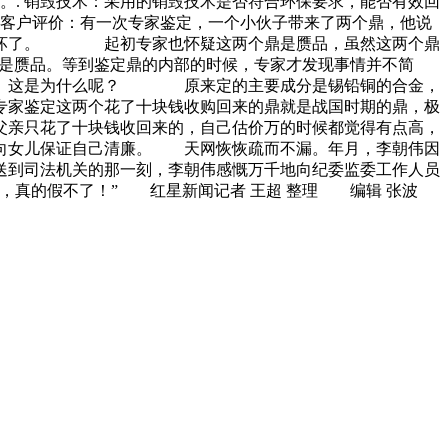
。. 销毁技术：采用的销毁技术是否符合环保要求，能否有效回
. 客户评价：有一次专家鉴定，一个小伙子带来了两个鼎，他说
他吓坏了。 起初专家也怀疑这两个鼎是赝品，虽然这两个鼎
不是赝品。等到鉴定鼎的内部的时候，专家才发现事情并不简
色的。这是为什么呢？ 原来定的主要成分是锡铅铜的合金，
专家鉴定这两个花了十块钱收购回来的鼎就是战国时期的鼎，极
亲只花了十块钱收回来的，自己估价万的时候都觉得有点高，
地向女儿保证自己清廉。 天网恢恢疏而不漏。年月，李朝伟因
送到司法机关的那一刻，李朝伟感慨万千地向纪委监委工作人员
，真的假不了！” 红星新闻记者 王超 整理 编辑 张波