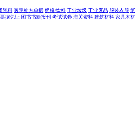
案资料
医院处方单据
奶粉/饮料
工业垃圾
工业废品
服装衣服
纸
票据凭证
图书书籍报刊
考试试卷
海关资料
建筑材料
家具木材