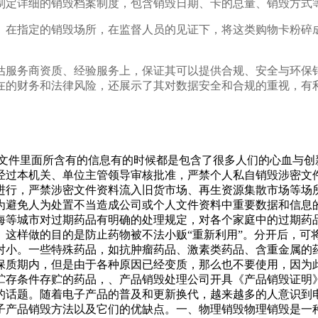
制定详细的销毁档案制度，包含销毁日期、卡的总量、销毁方式
。在指定的销毁场所，在监督人员的见证下，将这类购物卡粉碎
估服务商资质、经验服务上，保证其可以提供合规、安全与环保
在的财务和法律风险，还展示了其对数据安全和合规的重视，有
为文件里面所含有的信息有的时候都是包含了很多人们的心血与
经过本机关、单位主管领导审核批准，严禁个人私自销毁涉密文
进行，严禁涉密文件资料流入旧货市场、再生资源集散市场等场
为避免人为处置不当造成公司或个人文件资料中重要数据和信息
海等城市对过期药品有明确的处理规定，对各个家庭中的过期药
。这样做的目的是防止药物被不法小贩“重新利用”。分开后，可
对小。一些特殊药品，如抗肿瘤药品、激素类药品、含重金属的
保质期内，但是由于各种原因已经变质，那么也不要使用，因为
贮存条件存贮的药品，、产品销毁处理公司开具《产品销毁证明
的话题。随着电子产品的普及和更新换代，越来越多的人意识到
子产品销毁方法以及它们的优缺点。一、物理销毁物理销毁是一