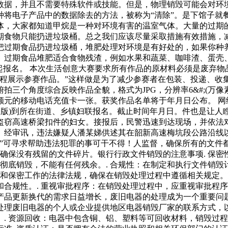
数据，并且不需要特殊软件或技能。但是，物理销毁可能会对环
种将电子产品中的数据除去的方法，被称为“清除”。是下馆子就
体，大家都知道甲烷是一种对环境有害的温室气体。大量的过期
期食物只能扔进垃圾桶。总之我们应该尽量采取措施有效措施，
把过期食品扔进垃圾桶，堆肥处理对环境是有好处的，如果你种
。过期食品堆肥适合食物残渣，例如水果和蔬菜、咖啡渣、蛋壳
起报名。 本次生活创意大赛要求所有作品的原材料必须是废弃
程展示参赛作品。”这样做是为了减少参赛者在包装、投递、收
三个角度综合反映作品全貌，格式为JPG，分辨率6&#;(万像
额元的移动电话充值卡一张。获奖作品名单将于年月日公布。 网
子版)到所在街道、乡镇妇联报名。截止时间年月日。件也是让
盗窃高速桥梁扣件的妇女。接报后，民警迅速到达现场，并依法
。经审讯，违法嫌疑人潘某娣供述其在韶新高速梅坑段公路沿线
尽”可寻求帮助违法犯罪的事可干不得！人监督，确保所有的文件
，确保没有残留的文件碎片。银行行政文件销毁的注意事项. 保
被彻底销毁，不能有任何残余。. 合规性：在制定和执行文件销
全和保密工作的法律法规，确保在销毁处理过程中遵循相关规定。
合规性。. 重视审批程序：在销毁处理过程中，应重视审批程序
产品更新换代的需求日益增长，废旧电器的处理成为一个重要问
理废旧电器的个人或企业提供地区电器销毁厂家的联系方式，以
. 资源回收：电器中包含铜、铝、塑料等可回收材料，销毁过程