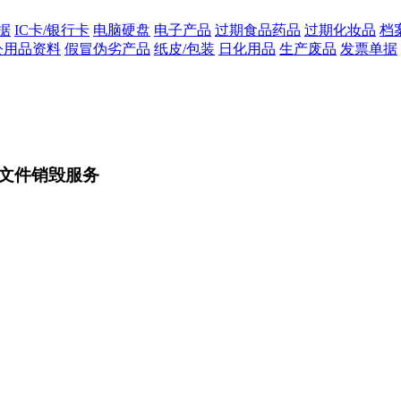
据
IC卡/银行卡
电脑硬盘
电子产品
过期食品药品
过期化妆品
档
公用品资料
假冒伪劣产品
纸皮/包装
日化用品
生产废品
发票单据
文件销毁服务