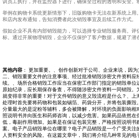
训员工执行，并在监控器下进行，确保全过程的透明和安全。
举例在购物卡系统更新情形下，旧版购物卡无法在新系统上用
和店内发布通知，告知消费者此次销毁事宜及后续工作方式。
假如企业不具有内部销毁能力，可以选择专业销毁服务商。评
标。通过开展物理销毁，企业不仅保护了客户数据，规避了潜
其他内容
： 更加重要。、创作创新对于公司、企业来说，因
二、销毁重要文件的注意事项、经过批准销毁涉密文件资料应
续。、场所合格销毁工作应当在保密工作部门指定的销毁单位
原始纪录，应长期保存备查，不得随涉密文件资料一同销毁。
就变得非常的重要！对于文件销毁的意义毁流程是什么？、上
处理时首先要将药物和包装如锡箔、药袋分开，并将包装撕毁
分量最大的是淀粉等辅料，多会被降解，对环境的负面影响相
照说明书并向医生和药师咨询，以减少危害。如果药品依然在
低，毒副作用增加。如果是在保证包装完整，严格按照说明书
案。电子产品销毁单位在哪里？电子产品销毁是一个广受关注
人资料安全的风险。在这篇文章中，我们将介绍几种常见的电