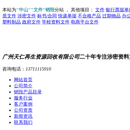
本站为
"中山""文件"销毁
分站 ， 其他项目：
文件
银行票据单
质文件
涉密文件
标书/合同
快递单据
不合格产品
过期物品
办
塑料制品
政府文件
学校资料文件
电商平台文件
广州天仁再生资源回收有限公司
二十年专注涉密资料
咨询电话：
13711115910
网站首页
公司简介
销毁产品目录
服务行业
客户案例
公司资质
新闻资讯
联系我们