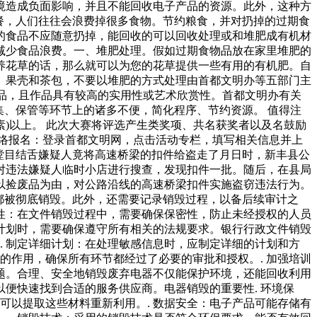
境造成负面影响，并且不能回收电子产品的资源。此外，这种方
餐，人们往往会浪费掉很多食物。节约粮食，并对扔掉的过期食
的食品不应随意扔掉，能回收的可以回收处理或和堆肥成有机材
减少食品浪费。一、堆肥处理。假如过期食物品放在家里堆肥的
养花草的话，那么就可以为您的花草提供一些有用的有机肥。自
、果壳和茶包，不要以堆肥的方式处理由首都文明办等五部门主
物品，且作品具有较高的实用性或艺术欣赏性。首都文明办有关
集、保管等环节上的诸多不便，简化程序、节约资源。 值得注
素)以上。 此次大赛将评选产生类奖项、共名获奖者以及名鼓励
络报名：登录首都文明网，点击活动专栏，填写相关信息并上
人瞠目结舌嫌疑人竟将高速桥梁的扣件给盗走了月日时，新丰县公
对违法嫌疑人临时小店进行搜查，发现扣件一批。随后，在县局
以捡废品为由，对公路沿线的高速桥梁扣件实施盗窃违法行为。
都被彻底销毁。此外，还需要记录销毁过程，以备后续审计之
密性：在文件销毁过程中，需要确保保密性，防止未经授权的人员
毁计划时，需要确保遵守所有相关的法规要求。银行行政文件销毁
. 制定详细计划：在处理敏感信息时，应制定详细的计划和方
的作用，确保所有环节都经过了必要的审批和授权。. 加强培训
题。合理、安全地销毁废弃电器不仅能保护环境，还能回收利用
便快速找到合适的服务供应商。电器销毁的重要性. 环境保
可以提取这些材料重新利用。. 数据安全：电子产品可能存储有