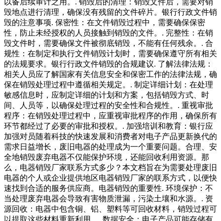
以备后续审计之用。. 销毁后的清理：销毁文件后，需要对销
毁地点进行清理，确保没有残留的文件碎片。银行行政文件销
毁的注意事项. 保密性：在文件销毁过程中，需要确保保密
性，防止未经授权的人员接触到销毁的文件。. 完整性：在销
毁文件时，需要确保文件被彻底销毁，不能有任何残余。. 合
规性：在制定和执行文件销毁计划时，需要确保遵守所有相关
的法规要求。银行行政文件销毁的合规建议. 了解法律法规：
相关人员应了解国家有关信息安全和保密工作的法律法规，确
保在销毁处理过程中遵循相关规定。. 制定详细计划：在处理
敏感信息时，应制定详细的计划和方案，包括销毁方式、时
间、人员等，以确保处理过程的安全性和合规性。. 重视审批
程序：在销毁处理过程中，应重视审批程序的作用，确保所有
环节都经过了必要的审批和授权。. 加强培训和教育：银行应
加强对员随着科技的快速发展和消费者对电子产品更新换代的
需求日益增长，废旧电器的处理成为一个重要问题。合理、安
全地销毁废弃电器不仅能保护环境，还能回收利用资源。那
么，电器销毁厂家联系方式多少？本文档旨在为需要处理废旧
电器的个人或企业提供地区电器销毁厂家的联系方式，以便快
速找到合适的服务供应商。电器销毁的重要性. 环境保护：不
当处理废弃电器会导致有害物质泄漏，污染土壤和水源。. 资
源回收：电器中包含铜、铝、塑料等可回收材料，销毁过程可
以提取这些材料重新利用。. 数据安全：电子产品可能存储有