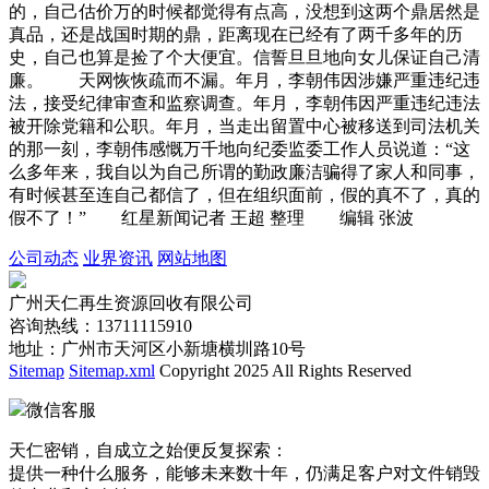
的，自己估价万的时候都觉得有点高，没想到这两个鼎居然是
真品，还是战国时期的鼎，距离现在已经有了两千多年的历
史，自己也算是捡了个大便宜。信誓旦旦地向女儿保证自己清
廉。 天网恢恢疏而不漏。年月，李朝伟因涉嫌严重违纪违
法，接受纪律审查和监察调查。年月，李朝伟因严重违纪违法
被开除党籍和公职。年月，当走出留置中心被移送到司法机关
的那一刻，李朝伟感慨万千地向纪委监委工作人员说道：“这
么多年来，我自以为自己所谓的勤政廉洁骗得了家人和同事，
有时候甚至连自己都信了，但在组织面前，假的真不了，真的
假不了！” 红星新闻记者 王超 整理 编辑 张波
公司动态
业界资讯
网站地图
广州天仁再生资源回收有限公司
咨询热线：13711115910
地址：广州市天河区小新塘横圳路10号
Sitemap
Sitemap.xml
Copyright 2025 All Rights Reserved
微信客服
天仁密销，自成立之始便反复探索：
提供一种什么服务，能够未来数十年，仍满足客户对文件销毁