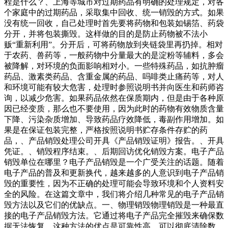
程是什么？、上海等城市对过期药品有明确的处理规定，对各
个家庭中的过期药品，采取集中回收、统一销毁的方式。如果
没有统一回收，自己处理时首先要将药物和包装如锡箔、药袋
分开，并将包装撕毁。这样做的目的是防止药物被不法小
贩“重新利用”。分开后，可将药物放到夹链袋里再扔掉。相对
于农药、兽药等，一般药物中分量最大的是淀粉等辅料，多会
被降解，对环境的负面影响相对小。一些特殊药品，如抗肿瘤
药品、激素类药品、含重金属的药品、吗啡类止痛药等，对人
和环境可能有较大危害，处理时参照说明书并向医生和药师咨
询，以减少危害。如果药品依然在保质期内，但是由于各种原
因已经变质，那么也不要使用，因为此时的药物有效物质含量
下降、污染杂质增加、导致药品疗效降低，毒副作用增加。如
果是在保证包装完整，严格按照说明书贮存条件存贮的药
品，、产品销毁处理公司开具《产品销毁证明》报告。、开具
凭证。、销毁程序结束。、后期回访优化销毁方案。电子产品
销毁单位在哪里？电子产品销毁是一个广受关注的话题。随着
电子产品的普及和更新换代，越来越多的人意识到电子产品销
毁的重要性，因为不正确的处理可能会导致环境和个人资料安
全的风险。在这篇文章中，我们将介绍几种常见的电子产品销
毁方法以及它们的优缺点。一、物理销毁物理销毁是一种最直
接的电子产品销毁方法。它通过将电子产品完全摧毁来确保数
据无法恢复。这种方法的优点是可靠性高，可以彻底清除数