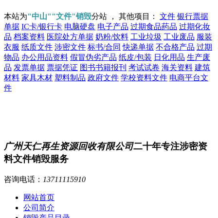
本站为
"中山""文件"销毁
分站 ， 其他项目：
文件
银行票据
单据
IC卡/银行卡
电脑硬盘
电子产品
过期食品药品
过期化妆
品
档案资料
医院处方单据
奶粉/饮料
工业垃圾
工业废品
服装
衣服
纸质文件
涉密文件
标书/合同
快递单据
不合格产品
过期
物品
办公用品资料
假冒伪劣产品
纸皮/包装
日化用品
生产废
品
发票单据
票据凭证
图书书籍报刊
考试试卷
海关资料
建筑
材料
家具木材
塑料制品
政府文件
学校资料文件
电商平台文
件
广州天仁再生资源回收有限公司
二十年专注涉密资
料文件销毁服务
咨询电话：
13711115910
网站首页
公司简介
销毁产品目录