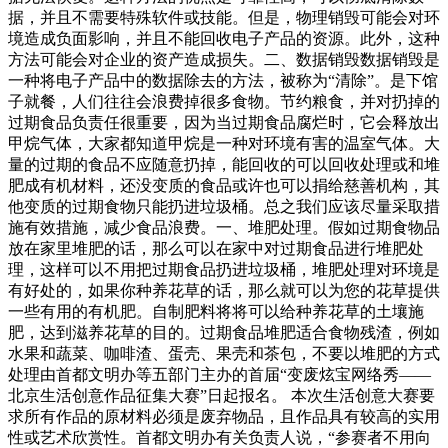
据，并且不需要特殊软件或技能。但是，物理销毁可能会对环
境造成负面影响，并且不能回收电子产品的资源。此外，这种
方法可能会对企业的资产造成损失。二、数据销毁数据销毁是
一种将电子产品中的数据除去的方法，被称为“清除”。是下馆
子就餐，人们往往会浪费掉很多食物。节约粮食，并对扔掉的
过期食品负责任很重要，因为当过期食品腐烂时，它会释放出
甲烷气体，大家都知道甲烷是一种对环境有害的温室气体。大
量的过期的食品不应随意扔掉，能回收的可以回收处理或和堆
肥成有机材料，还没变质的食品或许也可以捐给慈善机构，其
他变质的过期食物只能扔进垃圾桶。总之我们应该尽量采取措
施有效措施，减少食品浪费。一、堆肥处理。假如过期食物品
放在家里堆肥的话，那么可以在家中对过期食品进行堆肥处
理，这样可以不用把过期食品扔进垃圾桶，堆肥处理对环境是
有好处的，如果你种养花草的话，那么就可以为您的花草提供
一些有用的有机肥。自制肥料将将可以给种养花草的土壤施
肥，达到滋养花草的目的。过期食品堆肥适合食物残渣，例如
水果和蔬菜、咖啡渣、蛋壳、果壳和茶包，不要以堆肥的方式
处理由首都文明办等五部门主办的首届“变废炫宝网络秀——
北京生活创意作品征集大赛”日起报名。 本次生活创意大赛要
求所有作品的原材料必须是废弃物品，且作品具有较高的实用
性或艺术欣赏性。首都文明办有关负责人说，“参赛者不用向