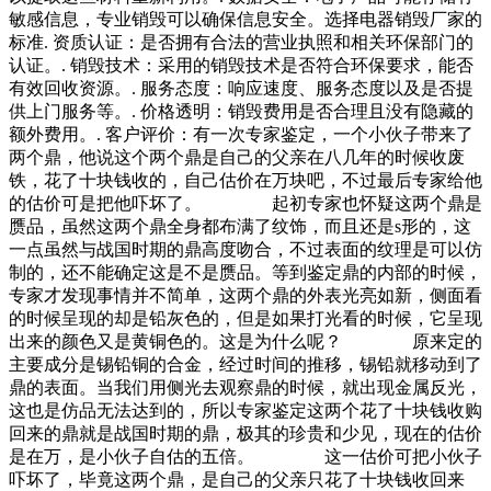
敏感信息，专业销毁可以确保信息安全。选择电器销毁厂家的
标准. 资质认证：是否拥有合法的营业执照和相关环保部门的
认证。. 销毁技术：采用的销毁技术是否符合环保要求，能否
有效回收资源。. 服务态度：响应速度、服务态度以及是否提
供上门服务等。. 价格透明：销毁费用是否合理且没有隐藏的
额外费用。. 客户评价：有一次专家鉴定，一个小伙子带来了
两个鼎，他说这个两个鼎是自己的父亲在八几年的时候收废
铁，花了十块钱收的，自己估价在万块吧，不过最后专家给他
的估价可是把他吓坏了。 起初专家也怀疑这两个鼎是
赝品，虽然这两个鼎全身都布满了纹饰，而且还是s形的，这
一点虽然与战国时期的鼎高度吻合，不过表面的纹理是可以仿
制的，还不能确定这是不是赝品。等到鉴定鼎的内部的时候，
专家才发现事情并不简单，这两个鼎的外表光亮如新，侧面看
的时候呈现的却是铅灰色的，但是如果打光看的时候，它呈现
出来的颜色又是黄铜色的。这是为什么呢？ 原来定的
主要成分是锡铅铜的合金，经过时间的推移，锡铅就移动到了
鼎的表面。当我们用侧光去观察鼎的时候，就出现金属反光，
这也是仿品无法达到的，所以专家鉴定这两个花了十块钱收购
回来的鼎就是战国时期的鼎，极其的珍贵和少见，现在的估价
是在万，是小伙子自估的五倍。 这一估价可把小伙子
吓坏了，毕竟这两个鼎，是自己的父亲只花了十块钱收回来