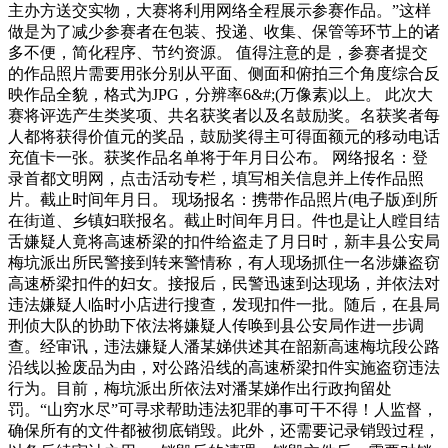
主办方送交实物，大赛将利用网络全程展示参赛作品。”这样
做是为了减少参赛者在包装、投递、收集、保管等环节上的诸
多不便，简化程序、节约资源。 值得注意的是，参赛者提交
的作品照片需要用张分别从平面、侧面和俯拍三个角度综合反
映作品全貌，格式为JPG，分辨率6&#;(万像素)以上。 此次大
赛将评选产生类奖项、共名获奖者以及名鼓励奖。名获奖者每
人都将获得价值元的奖品，鼓励奖得主可得面额元的移动电话
充值卡一张。获奖作品名单将于年月日公布。 网络报名：登
录首都文明网，点击活动专栏，填写相关信息并上传作品照
片。截止时间年月日。 现场报名：携带作品照片(电子版)到所
在街道、乡镇妇联报名。截止时间年月日。件也是让人瞠目结
舌嫌疑人竟将高速桥梁的扣件给盗走了月日时，新丰县公安局
梅坑派出所民警接到转来警情称，有人现场抓住一名涉嫌盗窃
高速桥梁扣件的妇女。接报后，民警迅速到达现场，并依法对
违法嫌疑人临时小店进行搜查，发现扣件一批。随后，在县局
刑侦大队的协助下依法将嫌疑人传唤到县公安局作进一步调
查。经审讯，违法嫌疑人潘某娣供述其在韶新高速梅坑段公路
沿线以捡废品为由，对公路沿线的高速桥梁扣件实施盗窃违法
行为。目前，梅坑派出所依法对潘某娣作出行政拘留处
罚。“山穷水尽”可寻求帮助违法犯罪的事可干不得！人监督，
确保所有的文件都被彻底销毁。此外，还需要记录销毁过程，