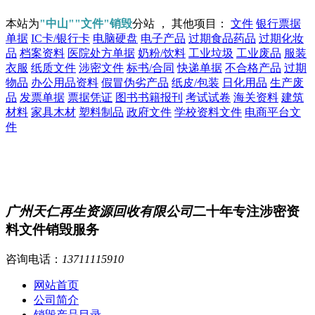
本站为
"中山""文件"销毁
分站 ， 其他项目：
文件
银行票据
单据
IC卡/银行卡
电脑硬盘
电子产品
过期食品药品
过期化妆
品
档案资料
医院处方单据
奶粉/饮料
工业垃圾
工业废品
服装
衣服
纸质文件
涉密文件
标书/合同
快递单据
不合格产品
过期
物品
办公用品资料
假冒伪劣产品
纸皮/包装
日化用品
生产废
品
发票单据
票据凭证
图书书籍报刊
考试试卷
海关资料
建筑
材料
家具木材
塑料制品
政府文件
学校资料文件
电商平台文
件
广州天仁再生资源回收有限公司
二十年专注涉密资
料文件销毁服务
咨询电话：
13711115910
网站首页
公司简介
销毁产品目录