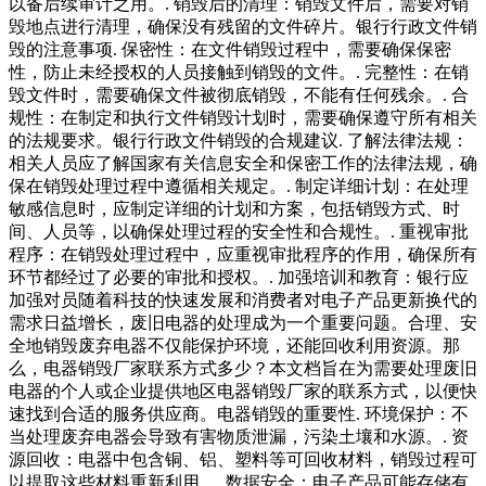
以备后续审计之用。. 销毁后的清理：销毁文件后，需要对销
毁地点进行清理，确保没有残留的文件碎片。银行行政文件销
毁的注意事项. 保密性：在文件销毁过程中，需要确保保密
性，防止未经授权的人员接触到销毁的文件。. 完整性：在销
毁文件时，需要确保文件被彻底销毁，不能有任何残余。. 合
规性：在制定和执行文件销毁计划时，需要确保遵守所有相关
的法规要求。银行行政文件销毁的合规建议. 了解法律法规：
相关人员应了解国家有关信息安全和保密工作的法律法规，确
保在销毁处理过程中遵循相关规定。. 制定详细计划：在处理
敏感信息时，应制定详细的计划和方案，包括销毁方式、时
间、人员等，以确保处理过程的安全性和合规性。. 重视审批
程序：在销毁处理过程中，应重视审批程序的作用，确保所有
环节都经过了必要的审批和授权。. 加强培训和教育：银行应
加强对员随着科技的快速发展和消费者对电子产品更新换代的
需求日益增长，废旧电器的处理成为一个重要问题。合理、安
全地销毁废弃电器不仅能保护环境，还能回收利用资源。那
么，电器销毁厂家联系方式多少？本文档旨在为需要处理废旧
电器的个人或企业提供地区电器销毁厂家的联系方式，以便快
速找到合适的服务供应商。电器销毁的重要性. 环境保护：不
当处理废弃电器会导致有害物质泄漏，污染土壤和水源。. 资
源回收：电器中包含铜、铝、塑料等可回收材料，销毁过程可
以提取这些材料重新利用。. 数据安全：电子产品可能存储有