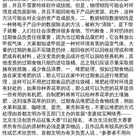
据，并且不需要特殊软件或技能。但是，物理销毁可能会对环
境造成负面影响，并且不能回收电子产品的资源。此外，这种
方法可能会对企业的资产造成损失。二、数据销毁数据销毁是
一种将电子产品中的数据除去的方法，被称为“清除”。是下馆
子就餐，人们往往会浪费掉很多食物。节约粮食，并对扔掉的
过期食品负责任很重要，因为当过期食品腐烂时，它会释放出
甲烷气体，大家都知道甲烷是一种对环境有害的温室气体。大
量的过期的食品不应随意扔掉，能回收的可以回收处理或和堆
肥成有机材料，还没变质的食品或许也可以捐给慈善机构，其
他变质的过期食物只能扔进垃圾桶。总之我们应该尽量采取措
施有效措施，减少食品浪费。一、堆肥处理。假如过期食物品
放在家里堆肥的话，那么可以在家中对过期食品进行堆肥处
理，这样可以不用把过期食品扔进垃圾桶，堆肥处理对环境是
有好处的，如果你种养花草的话，那么就可以为您的花草提供
一些有用的有机肥。自制肥料将将可以给种养花草的土壤施
肥，达到滋养花草的目的。过期食品堆肥适合食物残渣，例如
水果和蔬菜、咖啡渣、蛋壳、果壳和茶包，不要以堆肥的方式
处理由首都文明办等五部门主办的首届“变废炫宝网络秀——
北京生活创意作品征集大赛”日起报名。 本次生活创意大赛要
求所有作品的原材料必须是废弃物品，且作品具有较高的实用
性或艺术欣赏性。首都文明办有关负责人说，“参赛者不用向