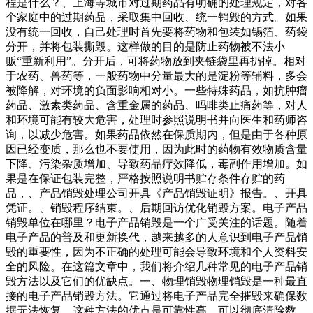
程是什么？、上海等城市对过期药品有明确的处理规定，对各
个家庭中的过期药品，采取集中回收、统一销毁的方式。如果
没有统一回收，自己处理时首先要将药物和包装如锡箔、药袋
分开，并将包装撕毁。这样做的目的是防止药物被不法小
贩“重新利用”。分开后，可将药物放到夹链袋里再扔掉。相对
于农药、兽药等，一般药物中分量最大的是淀粉等辅料，多会
被降解，对环境的负面影响相对小。一些特殊药品，如抗肿瘤
药品、激素类药品、含重金属的药品、吗啡类止痛药等，对人
和环境可能有较大危害，处理时参照说明书并向医生和药师咨
询，以减少危害。如果药品依然在保质期内，但是由于各种原
因已经变质，那么也不要使用，因为此时的药物有效物质含量
下降、污染杂质增加、导致药品疗效降低，毒副作用增加。如
果是在保证包装完整，严格按照说明书贮存条件存贮的药
品，、产品销毁处理公司开具《产品销毁证明》报告。、开具
凭证。、销毁程序结束。、后期回访优化销毁方案。电子产品
销毁单位在哪里？电子产品销毁是一个广受关注的话题。随着
电子产品的普及和更新换代，越来越多的人意识到电子产品销
毁的重要性，因为不正确的处理可能会导致环境和个人资料安
全的风险。在这篇文章中，我们将介绍几种常见的电子产品销
毁方法以及它们的优缺点。一、物理销毁物理销毁是一种最直
接的电子产品销毁方法。它通过将电子产品完全摧毁来确保数
据无法恢复。这种方法的优点是可靠性高，可以彻底清除数