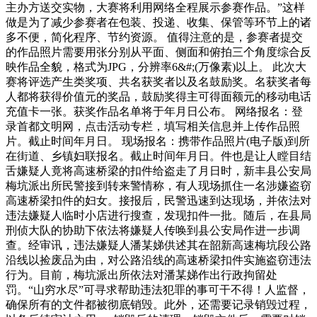
主办方送交实物，大赛将利用网络全程展示参赛作品。”这样
做是为了减少参赛者在包装、投递、收集、保管等环节上的诸
多不便，简化程序、节约资源。 值得注意的是，参赛者提交
的作品照片需要用张分别从平面、侧面和俯拍三个角度综合反
映作品全貌，格式为JPG，分辨率6&#;(万像素)以上。 此次大
赛将评选产生类奖项、共名获奖者以及名鼓励奖。名获奖者每
人都将获得价值元的奖品，鼓励奖得主可得面额元的移动电话
充值卡一张。获奖作品名单将于年月日公布。 网络报名：登
录首都文明网，点击活动专栏，填写相关信息并上传作品照
片。截止时间年月日。 现场报名：携带作品照片(电子版)到所
在街道、乡镇妇联报名。截止时间年月日。件也是让人瞠目结
舌嫌疑人竟将高速桥梁的扣件给盗走了月日时，新丰县公安局
梅坑派出所民警接到转来警情称，有人现场抓住一名涉嫌盗窃
高速桥梁扣件的妇女。接报后，民警迅速到达现场，并依法对
违法嫌疑人临时小店进行搜查，发现扣件一批。随后，在县局
刑侦大队的协助下依法将嫌疑人传唤到县公安局作进一步调
查。经审讯，违法嫌疑人潘某娣供述其在韶新高速梅坑段公路
沿线以捡废品为由，对公路沿线的高速桥梁扣件实施盗窃违法
行为。目前，梅坑派出所依法对潘某娣作出行政拘留处
罚。“山穷水尽”可寻求帮助违法犯罪的事可干不得！人监督，
确保所有的文件都被彻底销毁。此外，还需要记录销毁过程，