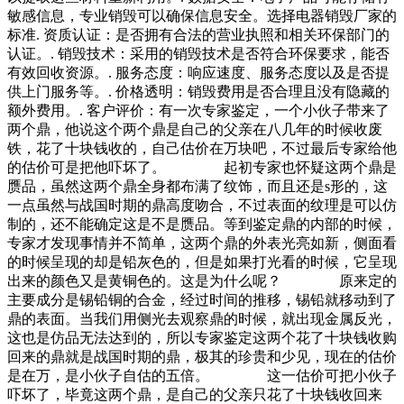
敏感信息，专业销毁可以确保信息安全。选择电器销毁厂家的
标准. 资质认证：是否拥有合法的营业执照和相关环保部门的
认证。. 销毁技术：采用的销毁技术是否符合环保要求，能否
有效回收资源。. 服务态度：响应速度、服务态度以及是否提
供上门服务等。. 价格透明：销毁费用是否合理且没有隐藏的
额外费用。. 客户评价：有一次专家鉴定，一个小伙子带来了
两个鼎，他说这个两个鼎是自己的父亲在八几年的时候收废
铁，花了十块钱收的，自己估价在万块吧，不过最后专家给他
的估价可是把他吓坏了。 起初专家也怀疑这两个鼎是
赝品，虽然这两个鼎全身都布满了纹饰，而且还是s形的，这
一点虽然与战国时期的鼎高度吻合，不过表面的纹理是可以仿
制的，还不能确定这是不是赝品。等到鉴定鼎的内部的时候，
专家才发现事情并不简单，这两个鼎的外表光亮如新，侧面看
的时候呈现的却是铅灰色的，但是如果打光看的时候，它呈现
出来的颜色又是黄铜色的。这是为什么呢？ 原来定的
主要成分是锡铅铜的合金，经过时间的推移，锡铅就移动到了
鼎的表面。当我们用侧光去观察鼎的时候，就出现金属反光，
这也是仿品无法达到的，所以专家鉴定这两个花了十块钱收购
回来的鼎就是战国时期的鼎，极其的珍贵和少见，现在的估价
是在万，是小伙子自估的五倍。 这一估价可把小伙子
吓坏了，毕竟这两个鼎，是自己的父亲只花了十块钱收回来