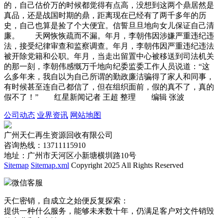
的，自己估价万的时候都觉得有点高，没想到这两个鼎居然是
真品，还是战国时期的鼎，距离现在已经有了两千多年的历
史，自己也算是捡了个大便宜。信誓旦旦地向女儿保证自己清
廉。 天网恢恢疏而不漏。年月，李朝伟因涉嫌严重违纪违
法，接受纪律审查和监察调查。年月，李朝伟因严重违纪违法
被开除党籍和公职。年月，当走出留置中心被移送到司法机关
的那一刻，李朝伟感慨万千地向纪委监委工作人员说道：“这
么多年来，我自以为自己所谓的勤政廉洁骗得了家人和同事，
有时候甚至连自己都信了，但在组织面前，假的真不了，真的
假不了！” 红星新闻记者 王超 整理 编辑 张波
公司动态
业界资讯
网站地图
广州天仁再生资源回收有限公司
咨询热线：13711115910
地址：广州市天河区小新塘横圳路10号
Sitemap
Sitemap.xml
Copyright 2025 All Rights Reserved
微信客服
天仁密销，自成立之始便反复探索：
提供一种什么服务，能够未来数十年，仍满足客户对文件销毁